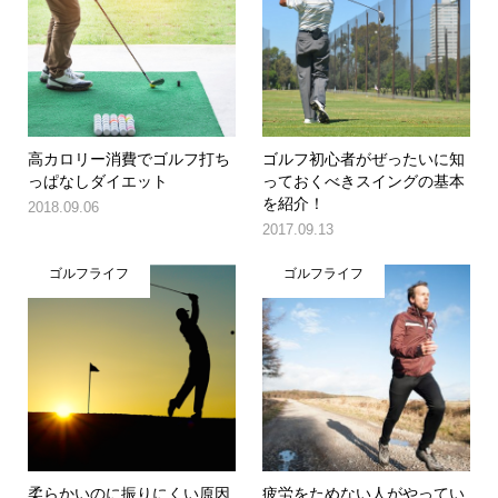
高カロリー消費でゴルフ打ち
ゴルフ初心者がぜったいに知
っぱなしダイエット
っておくべきスイングの基本
を紹介！
2018.09.06
2017.09.13
ゴルフライフ
ゴルフライフ
柔らかいのに振りにくい原因
疲労をためない人がやってい