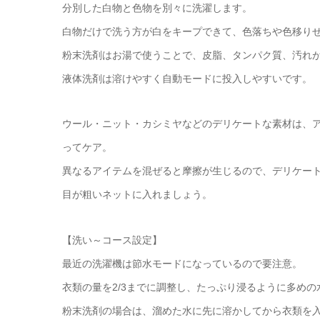
分別した白物と色物を別々に洗濯します。
白物だけで洗う方が白をキープできて、色落ちや色移り
粉末洗剤はお湯で使うことで、皮脂、タンパク質、汚れ
液体洗剤は溶けやすく自動モードに投入しやすいです。
ウール・ニット・カシミヤなどのデリケートな素材は、
ってケア。
異なるアイテムを混ぜると摩擦が生じるので、デリケー
目が粗いネットに入れましょう。
【洗い～コース設定】
最近の洗濯機は節水モードになっているので要注意。
衣類の量を2/3までに調整し、たっぷり浸るように多め
粉末洗剤の場合は、溜めた水に先に溶かしてから衣類を