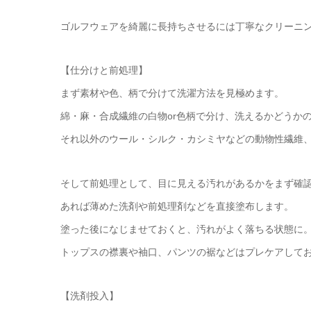
ゴルフウェアを綺麗に長持ちさせるには丁寧なクリーニ
【仕分けと前処理】
まず素材や色、柄で分けて洗濯方法を見極めます。
綿・麻・合成繊維の白物or色柄で分け、洗えるかどうか
それ以外のウール・シルク・カシミヤなどの動物性繊維
そして前処理として、目に見える汚れがあるかをまず確
あれば薄めた洗剤や前処理剤などを直接塗布します。
塗った後になじませておくと、汚れがよく落ちる状態に
トップスの襟裏や袖口、パンツの裾などはプレケアして
【洗剤投入】