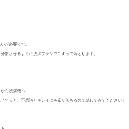
洗いが必要です。
を分散させるように洗濯ブラシでこすって落とします。
てから洗濯機へ。
に当てると、不思議とキレイに色素が落ちるので試してみてください！
スト。