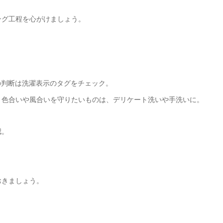
ング工程を心がけましょう。
の判断は洗濯表示のタグをチェック。
、色合いや風合いを守りたいものは、デリケート洗いや手洗いに。
認。
。
おきましょう。