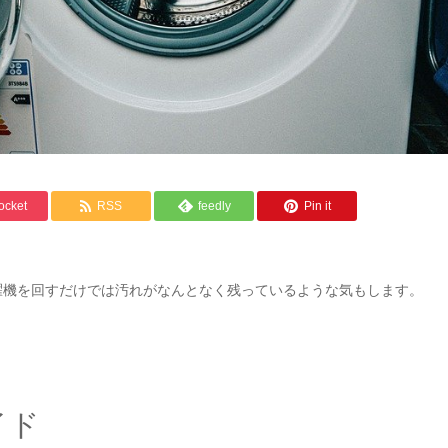
ocket
RSS
feedly
Pin it
。
濯機を回すだけでは汚れがなんとなく残っているような気もします。
。
イド