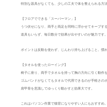
特別な器具がなくても、少しの工夫で体を整えられる方
【フロアでできる「スーパーマン」】
うつ伏せになり、両手と両足を同時に浮かせてキープす
道具もいらず、毎日数分で効果が出やすいのが魅力です
ポイントは反動を使わず、じんわり持ち上げること。慣
【タオルを使ったローイング】
椅子に座り、両手でタオルを持って胸の方向に引く動作
ゴムバンドがなくてもタオルで代用できるのが手軽さの
肩甲骨を意識してゆっくり動かすと効果大です。
これはパソコン作業で猫背になりやすい人にもおすすめ