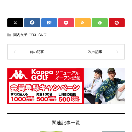
国内女子
,
プロゴルフ
関連記事一覧