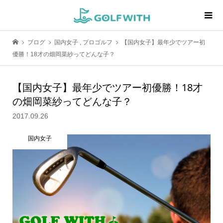
ブログ
国内女子
,
プロゴルフ
【国内女子】最年少でツアー初
優勝！18才の畑岡菜紗ってどんな子？
【国内女子】最年少でツアー初優勝！18才
の畑岡菜紗ってどんな子？
2017.09.26
国内女子