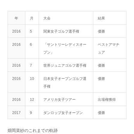
年
月
大会
結果
2016
5
関東女子ゴルフ選手権
優勝
2016
6
「サントリーレディスオー
ベストアマチ
プン」
ュア
2016
7
世界ジュニアゴルフ選手権
優勝
2016
10
日本女子オープンゴルフ選
優勝
手権
2016
12
アメリカ女子ツアー
出場権獲得
2017
9
ダンロップ女子オープン
優勝
畑岡菜紗のこれまでの軌跡