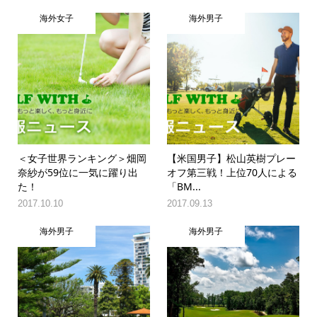
海外女子
海外男子
＜女子世界ランキング＞畑岡
【米国男子】松山英樹プレー
奈紗が59位に一気に躍り出
オフ第三戦！上位70人による
た！
「BM...
2017.10.10
2017.09.13
海外男子
海外男子