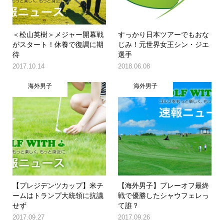
＜松山英樹＞メジャー開幕戦
すっかり日本ツアーでもおな
がスタート！休養で復調に期
じみ！元世界女王シン・ジエ
待
選手
2017.10.14
2018.06.08
海外男子
海外男子
【プレジデンツカップ】米チ
【海外男子】プレーオフ最終
ームはトランプ大統領に抗議
戦で優勝したシャウフェレっ
せず
て誰？
2017.09.27
2017.09.26