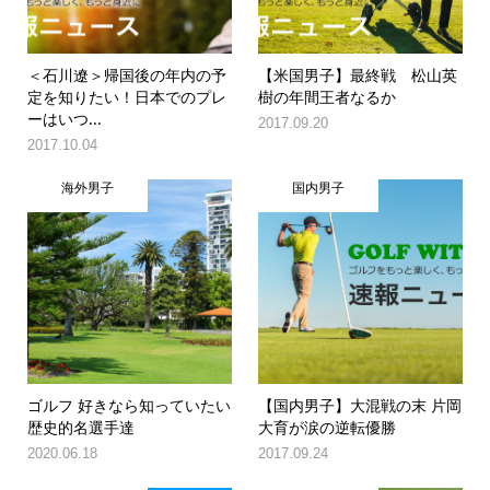
＜石川遼＞帰国後の年内の予
【米国男子】最終戦 松山英
定を知りたい！日本でのプレ
樹の年間王者なるか
ーはいつ...
2017.09.20
2017.10.04
海外男子
国内男子
ゴルフ 好きなら知っていたい
【国内男子】大混戦の末 片岡
歴史的名選手達
大育が涙の逆転優勝
2020.06.18
2017.09.24