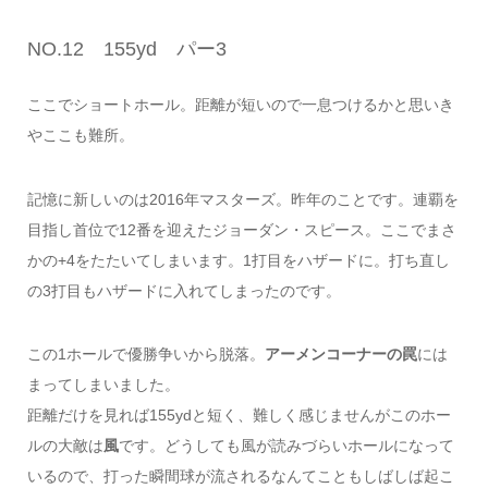
NO.12 155yd パー3
ここでショートホール。距離が短いので一息つけるかと思いき
やここも難所。
記憶に新しいのは2016年マスターズ。昨年のことです。連覇を
目指し首位で12番を迎えたジョーダン・スピース。ここでまさ
かの+4をたたいてしまいます。1打目をハザードに。打ち直し
の3打目もハザードに入れてしまったのです。
この1ホールで優勝争いから脱落。
アーメンコーナーの罠
には
まってしまいました。
距離だけを見れば155ydと短く、難しく感じませんがこのホー
ルの大敵は
風
です。どうしても風が読みづらいホールになって
いるので、打った瞬間球が流されるなんてこともしばしば起こ