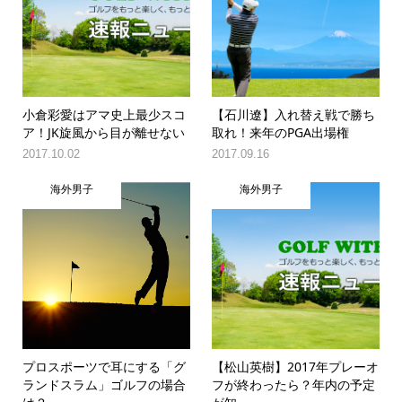
小倉彩愛はアマ史上最少スコ
【石川遼】入れ替え戦で勝ち
ア！JK旋風から目が離せない
取れ！来年のPGA出場権
2017.10.02
2017.09.16
海外男子
海外男子
プロスポーツで耳にする「グ
【松山英樹】2017年プレーオ
ランドスラム」ゴルフの場合
フが終わったら？年内の予定