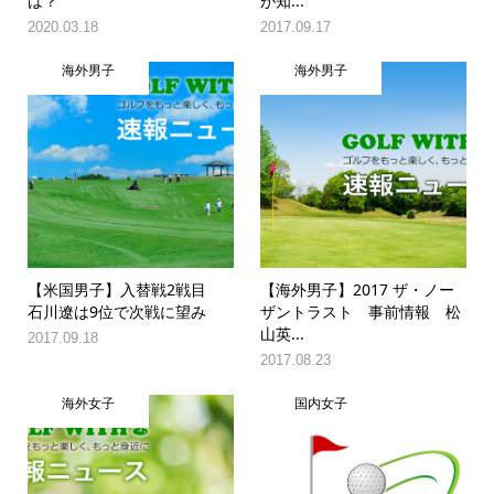
は？
が知...
2020.03.18
2017.09.17
海外男子
海外男子
【米国男子】入替戦2戦目
【海外男子】2017 ザ・ノー
石川遼は9位で次戦に望み
ザントラスト 事前情報 松
山英...
2017.09.18
2017.08.23
海外女子
国内女子