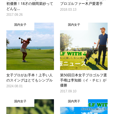
初優勝！18才の畑岡菜紗って
プロゴルファー木戸愛選手
どんな...
2018.03.13
2017.09.26
国内女子
国内女子
女子プロがお手本！上手い人
第50回日本女子プロゴルフ選
のスイングはとてもシンプル
手権は李知姫（イ・チヒ）が
優勝
2024.08.01
2017.09.10
国内女子
国内男子