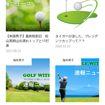
【米国男子】最終戦初日 松
タイガーが涙した、プレジデ
山英樹は出遅れトップと11打
ンツカップって？？
差
2020.01.22
2017.09.22
海外男子
海外男子