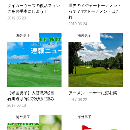
タイガーウッズの復活スィン
世界のメジャートーナメント
グをお手本にしよう！
って？4大トーナメントはこ
れ
2019.05.20
2019.06.24
海外男子
海外男子
【米国男子】入替戦2戦目
アーメンコーナーに潜む罠
石川遼は9位で次戦に望み
2017.08.22
2017.09.18
海外男子
海外男子