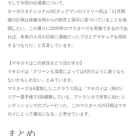
そして今回の出場者について。
オーガスタナショナルGCチェアマンのリドリー氏は「11月開
催の計画は保健当局からの助言と指示に基づいていることを強
調したい。この通りに2020年のマスターズを実施できるのであ
れば、本来の４月の日程に適格だったプロとアマチュアを招待
するつもりだ」と言及しています。
【マキロイはこの状況をどう活かすか】
マキロイは「グリーンも湿度によっては4月のように速くなら
ないかもしれない」とみています。
マスターズを6度制したニクラウス氏は「マキロイは（秋の）
ツアー選手権で2回優勝している。アトランタで非常に似たコ
ンディションでのプレーだった。このマスターズの日程はマキ
ロイにとって優位になる」と寄せています。
まとめ