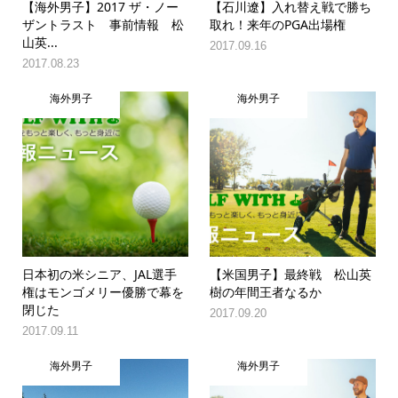
【海外男子】2017 ザ・ノー
【石川遼】入れ替え戦で勝ち
ザントラスト 事前情報 松
取れ！来年のPGA出場権
山英...
2017.09.16
2017.08.23
海外男子
海外男子
日本初の米シニア、JAL選手
【米国男子】最終戦 松山英
権はモンゴメリー優勝で幕を
樹の年間王者なるか
閉じた
2017.09.20
2017.09.11
海外男子
海外男子