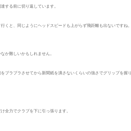
到達する前に切り返しています。
。
て行くと、同じようにヘッドスピードも上がらず飛距離も出ないですね
かなか難しいかもしれません。
腕をブラブラさせてから新聞紙を潰さないくらいの強さでグリップを握
だけ全力でクラブを下に引っ張ります。