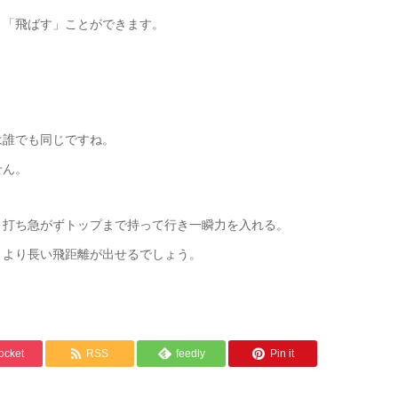
り「飛ばす」ことができます。
は誰でも同じですね。
せん。
、打ち急がずトップまで持って行き一瞬力を入れる。
、より長い飛距離が出せるでしょう。
ocket
RSS
feedly
Pin it