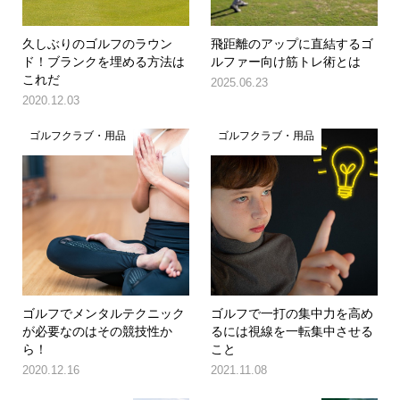
久しぶりのゴルフのラウン
飛距離のアップに直結するゴ
ド！ブランクを埋める方法は
ルファー向け筋トレ術とは
これだ
2025.06.23
2020.12.03
ゴルフクラブ・用品
ゴルフクラブ・用品
ゴルフでメンタルテクニック
ゴルフで一打の集中力を高め
が必要なのはその競技性か
るには視線を一転集中させる
ら！
こと
2020.12.16
2021.11.08