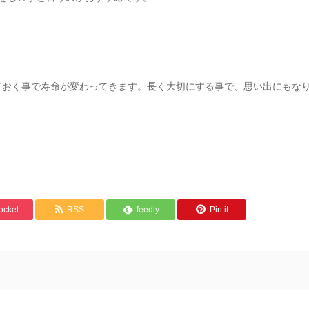
ておく事で寿命が変わってきます。長く大切にする事で、思い出にもな
。
ocket
RSS
feedly
Pin it