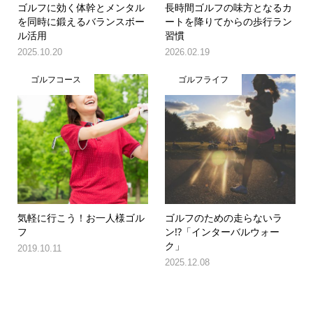
ゴルフに効く体幹とメンタル
長時間ゴルフの味方となるカ
を同時に鍛えるバランスボー
ートを降りてからの歩行ラン
ル活用
習慣
2025.10.20
2026.02.19
ゴルフコース
ゴルフライフ
気軽に行こう！お一人様ゴル
ゴルフのための走らないラ
フ
ン!?「インターバルウォー
ク」
2019.10.11
2025.12.08