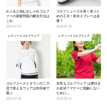
かぶると悩むおしゃれゴルフ
ゴルフシューズを長く使うた
ァーの前髪問題の解決方法は
めの工夫！防水スプレーは必
これ
要？
2022.07.07
2018.07.20
レディースゴルフウェア
レディースゴルフウェア
ゴルフコースとタウンの二刀
女性もゴルフウェア は襟付き
流で使えるウェアは街目線で
が必須？マナーに抵触しない
選ぶ
ために...
2023.07.06
2018.06.13