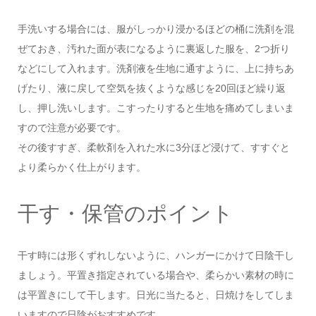
手洗いする場合には、服がしっかり浸かるほどの桶に洗剤を混
ぜておき、汚れた面が表になるように裏返した服を、2つ折り
などにして入れます。洗剤液を生地に通すように、上に持ちあ
げたり、液に戻して空気を抜くような感じを20回ほど繰り返
し、押し洗いします。こすったりすると生地を痛めてしまいま
すので注意が必要です。
その後すすぎ、柔軟剤を入れた水に3分ほど浸けて、すすぐと
より柔らかく仕上がります。
干す・保管のポイント
干す時には形くずれしないように、ハンガーにかけて日陰干し
ましょう。平置き指定されている場合や、柔らかい素材の時に
は平置きにして干します。日光に当たると、日焼けをしてしま
いますので日陰がおすすめです。