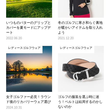
いつものパターのグリップと
冬のゴルフに寒さ和らぐ裏地
カバーを夏モードにアップデ
が暖かいアイテムを取り入れ
ート
よう
2022.06.20
2021.12.20
レディースゴルフウェア
レディースゴルフウェア
女子ゴルファー必見！ラウン
ゴルフの服装を選ぶ時に迷
ド後のリカバリーウェア選び
う！ベルトは結局するのかし
ないのか
2024.10.31