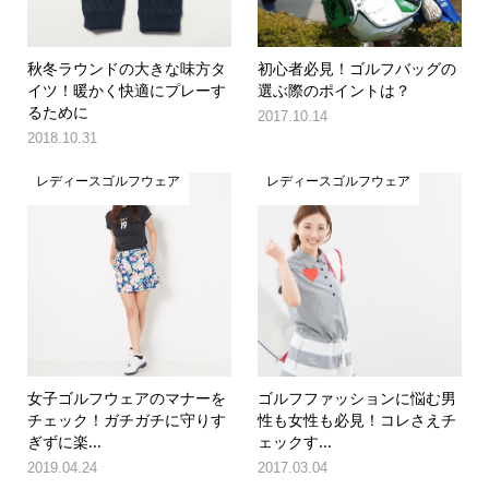
秋冬ラウンドの大きな味方タ
初心者必見！ゴルフバッグの
イツ！暖かく快適にプレーす
選ぶ際のポイントは？
るために
2017.10.14
2018.10.31
レディースゴルフウェア
レディースゴルフウェア
女子ゴルフウェアのマナーを
ゴルフファッションに悩む男
チェック！ガチガチに守りす
性も女性も必見！コレさえチ
ぎずに楽...
ェックす...
2019.04.24
2017.03.04