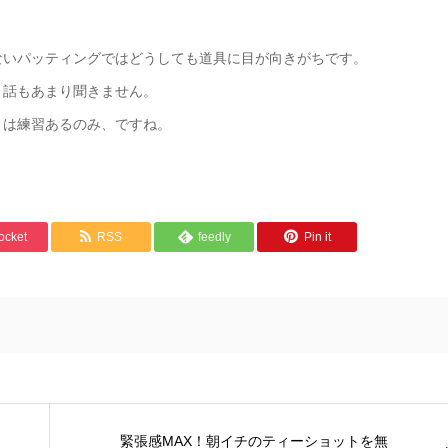
ないパッティングではどうしても道具に目が向きがちです。
う話もあまり聞きません。
とは練習あるのみ、ですね。
ocket
RSS
feedly
Pin it
緊張感MAX！朝イチのティーショットを無