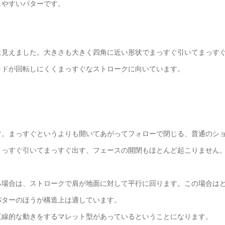
しやすいパターです。
に見えました。大きさも大きく四角に近い形状でまっすぐ引いてまっす
ッドが回転しにくくまっすぐなストロークに向いています。
す。まっすぐというよりも開いてあがってフォローで閉じる、普通のシ
まっすぐ引いてまっすぐ出す、フェースの開閉もほとんど起こりません
る場合は、ストロークで肩が地面に対して平行に回ります。この場合は
パターのほうが構造上は適しています。
直線的な動きをするマレット型があっているということになります。