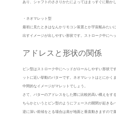
あり、シャフトのささりかたによってはまっすぐに動か
・ネオマレット型
最初に見たときはなんかリモコン装置とか宇宙船みたい
出すイメージが出しやすい形状です。ストローク中にヘ
アドレスと形状の関係
ピン型はストローク中にヘッドがロールしやすい形状で
ットに近い挙動のパターです。ネオマレットはとにかく
中間的なイメージがマレットでしょう。
さて、パターのアドレスをした際に比較的高い構えをす
ちらかというとピン型のようにフェースの開閉が起きる
逆に深い前傾をとる場合は肩が地面と垂直動きますので