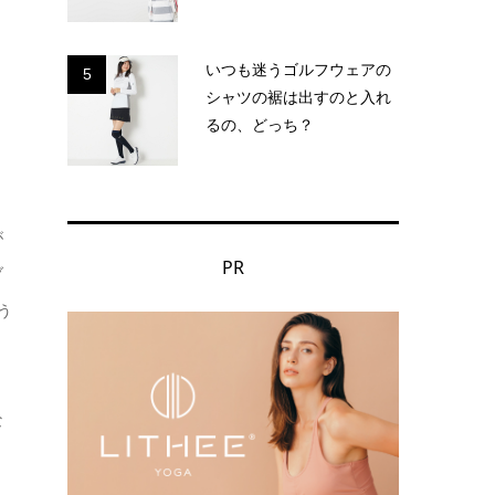
いつも迷うゴルフウェアの
5
シャツの裾は出すのと入れ
るの、どっち？
が
PR
ブ
う
、
な