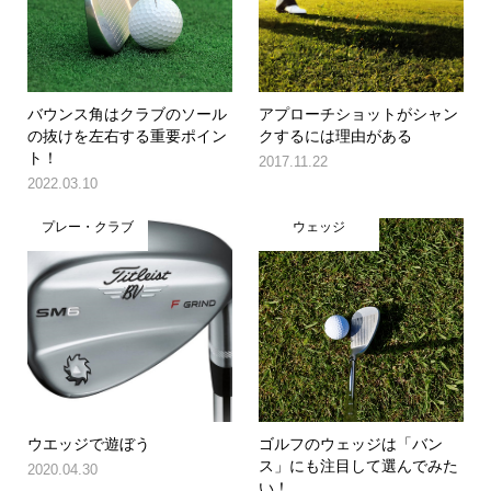
バウンス角はクラブのソール
アプローチショットがシャン
の抜けを左右する重要ポイン
クするには理由がある
ト！
2017.11.22
2022.03.10
プレー・クラブ
ウェッジ
ウエッジで遊ぼう
ゴルフのウェッジは「バン
ス」にも注目して選んでみた
2020.04.30
い！