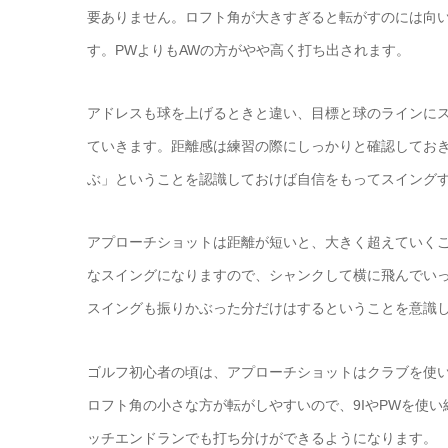
要ありません。ロフト角が大きすぎると転がすのには向い
す。PWよりもAWの方がやや高く打ち出されます。
アドレスも球を上げるときと違い、目標と球のラインに
ていきます。距離感は練習の際にしっかりと確認してお
ぶ」ということを認識しておけば自信をもってスイング
アプローチショットは距離が短いと、大きく超えていく
なスイングになりますので、シャンクして横に飛んでい
スイングも振りかぶった分だけはするということを意識
ゴルフ初心者の頃は、アプローチショットはクラブを使
ロフト角の小さな方が転がしやすいので、9IやPWを使
ッチエンドランでも打ち分けができるようになります。