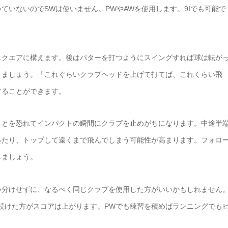
ていないのでSWは使いません。PWやAWを使用します。9Iでも可能で
スクエアに構えます。後はパターを打つようにスイングすれば球は転が
きましょう。「これぐらいクラブヘッドを上げて打てば、これくらい飛
することができます。
ことを恐れてインパクトの瞬間にクラブを止めがちになります。中途半
ったり、トップして遠くまで飛んでしまう可能性が高まります。フォロ
しましょう。
い分けせずに、なるべく同じクラブを使用した方がいいかもしれません
い続けた方がスコアは上がります。PWでも練習を積めばランニングでも