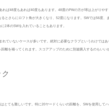
れば48度もあれば40度もあります。48度のPWの方が球は上がりやす
なるとさらにロフト角が大きくなり、52度になります。SWでは56度、
めに2本のSWを入れていることもあります。
まれていないケースが多いです。絶対に必要なクラブというわけではあ
う距離を補ってくれます。スコアアップのために別途購入するのもいい
ック
はとても難しいです。特に20ヤードくらいの距離を、SWを使用してハ