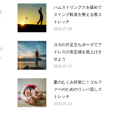
ハムストリングスを緩めて
く
スイング軌道を整える夜ス
ま
トレッチ
2026.07.30
ヨガの片足立ちポーズでア
り
ドレスの安定感を底上げさ
か
せよう
2026.07.27
夏のむくみ対策に！ゴルフ
ァーのためのリンパ流しス
トレッチ
2026.07.23