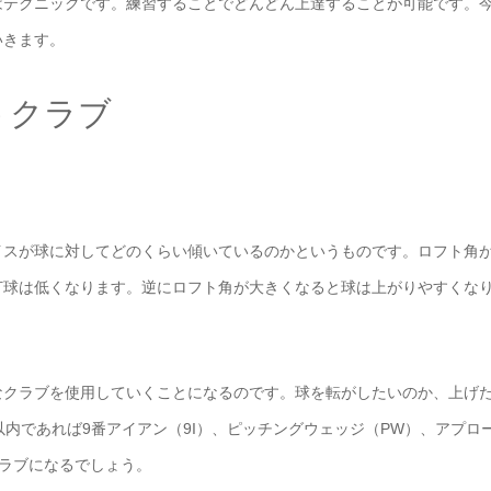
はテクニックです。練習することでどんどん上達することが可能です。
いきます。
うクラブ
イスが球に対してどのくらい傾いているのかというものです。ロフト角
打球は低くなります。逆にロフト角が大きくなると球は上がりやすくな
なクラブを使用していくことになるのです。球を転がしたいのか、上げ
内であれば9番アイアン（9I）、ピッチングウェッジ（PW）、アプロ
クラブになるでしょう。