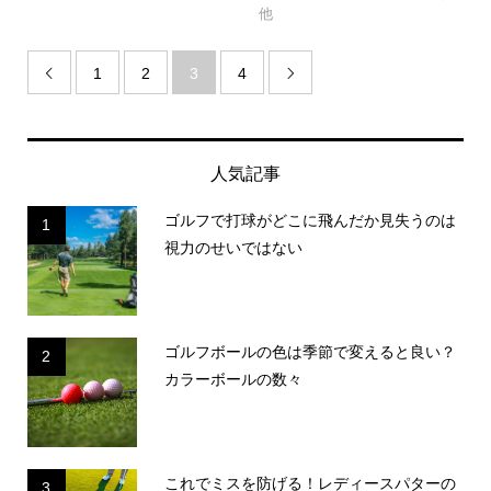
他
1
2
3
4


人気記事
ゴルフで打球がどこに飛んだか見失うのは
1
視力のせいではない
ゴルフボールの色は季節で変えると良い？
2
カラーボールの数々
これでミスを防げる！レディースパターの
3