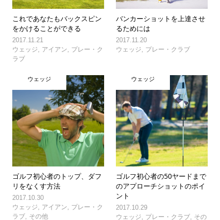
これであなたもバックスピン
バンカーショットを上達させ
をかけることができる
るためには
2017.11.21
2017.11.20
ウェッジ
,
アイアン
,
プレー・ク
ウェッジ
,
プレー・クラブ
ラブ
ウェッジ
ウェッジ
ゴルフ初心者のトップ、ダフ
ゴルフ初心者の50ヤードまで
リをなくす方法
のアプローチショットのポイ
ント
2017.10.30
ウェッジ
,
アイアン
,
プレー・ク
2017.10.29
ラブ
,
その他
ウェッジ
,
プレー・クラブ
,
その