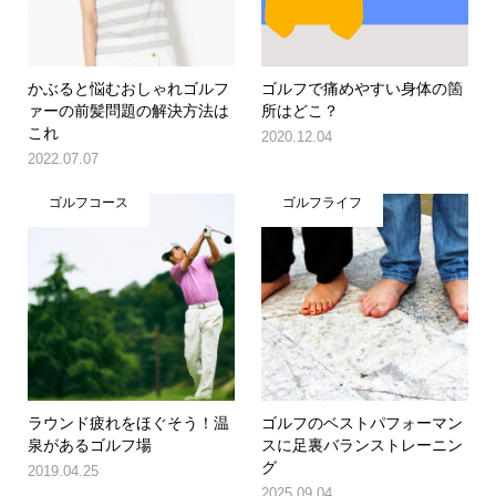
かぶると悩むおしゃれゴルフ
ゴルフで痛めやすい身体の箇
ァーの前髪問題の解決方法は
所はどこ？
これ
2020.12.04
2022.07.07
ゴルフコース
ゴルフライフ
ラウンド疲れをほぐそう！温
ゴルフのベストパフォーマン
泉があるゴルフ場
スに足裏バランストレーニン
グ
2019.04.25
2025.09.04