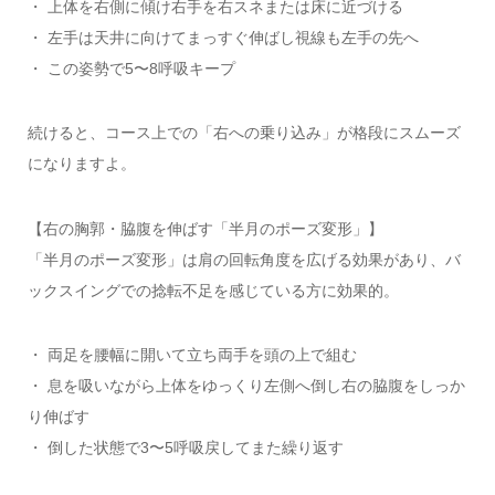
・ 上体を右側に傾け右手を右スネまたは床に近づける
・ 左手は天井に向けてまっすぐ伸ばし視線も左手の先へ
・ この姿勢で5〜8呼吸キープ
続けると、コース上での「右への乗り込み」が格段にスムーズ
になりますよ。
【右の胸郭・脇腹を伸ばす「半月のポーズ変形」】
「半月のポーズ変形」は肩の回転角度を広げる効果があり、バ
ックスイングでの捻転不足を感じている方に効果的。
・ 両足を腰幅に開いて立ち両手を頭の上で組む
・ 息を吸いながら上体をゆっくり左側へ倒し右の脇腹をしっか
り伸ばす
・ 倒した状態で3〜5呼吸戻してまた繰り返す