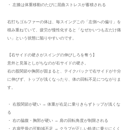
・ 左膝は体重移動のたびに屈曲ストレスが蓄積される
右打ちゴルファーの体は、毎スイングこの「左側への偏り」を
積み重ねていて、疲労が慢性化すると「なぜかいつも左だけ痛
い」という状態に陥りやすいのです。
【右サイドの硬さがスイングの伸びしろを奪う】
意外と見落としがちなのが右サイドの硬さ。
右の股関節や胸郭が固まると、テイクバックで右サイドが十分
に伸びず、トップが浅くなったり、体の回転不足につながりま
す。
・ 右股関節が硬い → 体重が右足に乗りきらずトップが浅くな
る
・ 右の脇腹・胸郭が硬い → 肩の回転角度が制限される
・ 右肩甲骨の可動域不足 → クラブが正しい軌道に乗りにくく