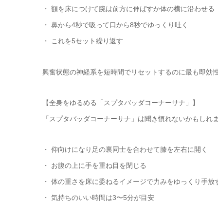
・ 額を床につけて腕は前方に伸ばすか体の横に沿わせる
・ 鼻から4秒で吸って口から8秒でゆっくり吐く
・ これを5セット繰り返す
興奮状態の神経系を短時間でリセットするのに最も即効
【全身をゆるめる「スプタバッダコーナーサナ」】
「スプタバッダコーナーサナ」は聞き慣れないかもしれ
・ 仰向けになり足の裏同士を合わせて膝を左右に開く
・ お腹の上に手を重ね目を閉じる
・ 体の重さを床に委ねるイメージで力みをゆっくり手放
・ 気持ちのいい時間は3〜5分が目安