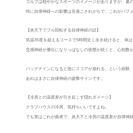
ゴルフは穏やかなスポーツのイメージがありますが、夏
特に自律神経への影響は見過ごされがちで、これがパフ
【炎天下でフル回転する自律神経の話】
気温35度を超えるコースで5時間近く歩き続けると、体
交感神経が優位になりっぱなしの状態が続くと、心拍数
バックナインになると急にスコアが崩れる、という経験
あれはまさに自律神経の疲弊サインです。
【冷房との温度差が引き起こす隠れダメージ】
クラブハウスの冷房、気持ちいいですよね。
でも実はこれが曲者で、炎天下と冷房の温度差が自律神