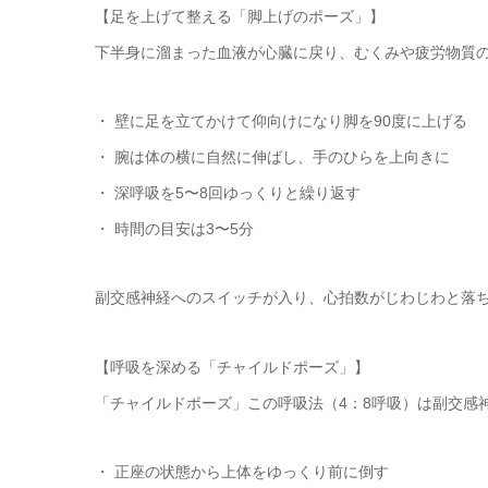
【足を上げて整える「脚上げのポーズ」】
下半身に溜まった血液が心臓に戻り、むくみや疲労物質
・ 壁に足を立てかけて仰向けになり脚を90度に上げる
・ 腕は体の横に自然に伸ばし、手のひらを上向きに
・ 深呼吸を5〜8回ゆっくりと繰り返す
・ 時間の目安は3〜5分
副交感神経へのスイッチが入り、心拍数がじわじわと落
【呼吸を深める「チャイルドポーズ」】
「チャイルドポーズ」この呼吸法（4：8呼吸）は副交感
・ 正座の状態から上体をゆっくり前に倒す