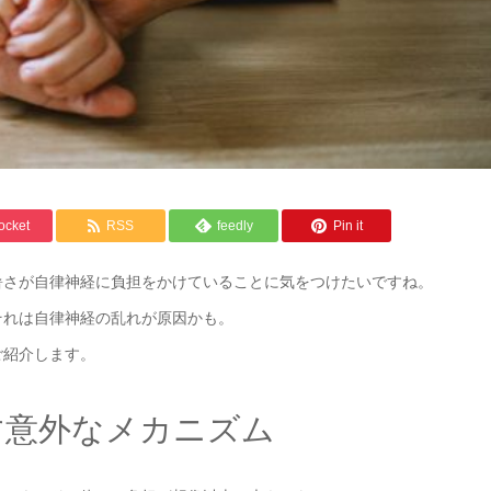
ocket
RSS
feedly
Pin it
暑さが自律神経に負担をかけていることに気をつけたいですね。
それは自律神経の乱れが原因かも。
ご紹介します。
す意外なメカニズム