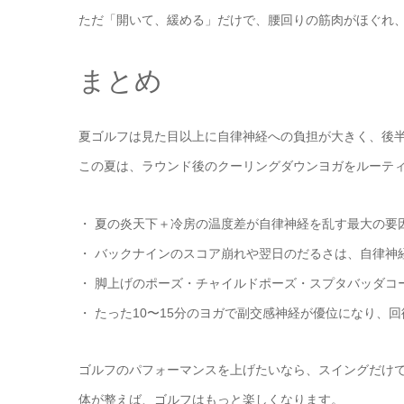
ただ「開いて、緩める」だけで、腰回りの筋肉がほぐれ
まとめ
夏ゴルフは見た目以上に自律神経への負担が大きく、後
この夏は、ラウンド後のクーリングダウンヨガをルーテ
・ 夏の炎天下＋冷房の温度差が自律神経を乱す最大の要
・ バックナインのスコア崩れや翌日のだるさは、自律神
・ 脚上げのポーズ・チャイルドポーズ・スプタバッダコ
・ たった10〜15分のヨガで副交感神経が優位になり、
ゴルフのパフォーマンスを上げたいなら、スイングだけ
体が整えば、ゴルフはもっと楽しくなります。