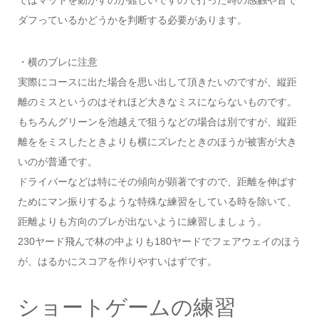
ではマットを動かすのが難しいですので打った時の感触や音で
ダフっているかどうかを判断する必要があります。
・横のブレに注意
実際にコースに出た場合を思い出して頂きたいのですが、縦距
離のミスというのはそれほど大きなミスにならないものです。
もちろんグリーンを池越えで狙うなどの場合は別ですが、縦距
離ををミスしたときよりも横にズレたときのほうが被害が大き
いのが普通です。
ドライバーなどは特にその傾向が顕著ですので、距離を伸ばす
ためにマン振りするような特殊な練習をしている時を除いて、
距離よりも方向のブレが出ないように練習しましょう。
230ヤード飛んで林の中よりも180ヤードでフェアウェイのほう
が、はるかにスコアを作りやすいはずです。
ショートゲームの練習