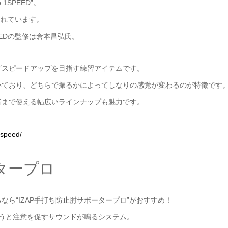
1SPEED”。
られています。
EDの監修は倉本昌弘氏。
グスピードアップを目指す練習アイテムです。
いており、どちらで振るかによってしなりの感覚が変わるのが特徴です
者まで使える幅広いラインナップも魅力です。
-1speed/
ータープロ
ら“IZAP手打ち防止肘サポータープロ”がおすすめ！
まうと注意を促すサウンドが鳴るシステム。