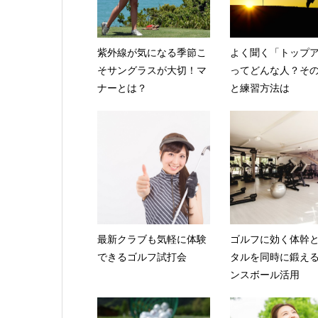
紫外線が気になる季節こ
よく聞く「トップ
そサングラスが大切！マ
ってどんな人？そ
ナーとは？
と練習方法は
最新クラブも気軽に体験
ゴルフに効く体幹
できるゴルフ試打会
タルを同時に鍛え
ンスボール活用