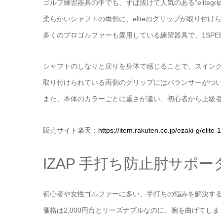
ゴルフ練習器具の中でも、ずば抜けて人気のある“elitegrip 
柔らかいシャフトの両側に、eliteのグリップが取り付け
多くのプロゴルファーも愛用している練習器具で、1SPE
シャフトのしなりと戻りを身体で感じることで、スイン
取り付けられている両側のグリップにはバランサーがつ
また、本体のカラーごとに重さが違い、初心者から上級
販売サイト楽天：
https://item.rakuten.co.jp/ezaki-g/elite
IZAP 手打ち防止肘サポ
初心者や女性ゴルファーに多い、手打ちの悩みを解決するな
価格は2,000円台とリーズナブルなのに、腕を曲げてし