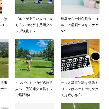
時には
ゴルフが上手い人の「立
酷暑から一転冬到来！ゴ
いの
ち方」の秘密｜足指グリ
ルフで必須のスキンケア
ップ強化トレ
&ベー...
回る際
インパクトで力が逃げる
サッと基礎知識を勉強！
マナー
人へ！股関節タメ筋トレ
ゴルフはネットのおかげ
で飛距離UP
で身近な存在に