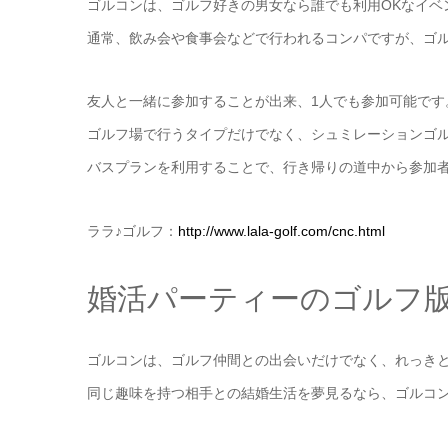
ゴルコンは、ゴルフ好きの男女なら誰でも利用OKなイベ
通常、飲み会や食事会などで行われるコンパですが、ゴ
友人と一緒に参加することが出来、1人でも参加可能です
ゴルフ場で行うタイプだけでなく、シュミレーションゴ
バスプランを利用することで、行き帰りの道中から参加
ララ♪ゴルフ：
http://www.lala-golf.com/cnc.html
婚活パーティーのゴルフ
ゴルコンは、ゴルフ仲間との出会いだけでなく、れっき
同じ趣味を持つ相手との結婚生活を夢見るなら、ゴルコ