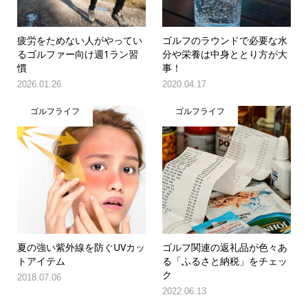
疲労をためない人がやってい
ゴルフのラウンドで必要な水
るゴルファー向け週1ラン習
分や栄養は中身ととり方が大
慣
事！
2026.01.26
2020.04.17
ゴルフライフ
ゴルフライフ
夏の強い紫外線を防ぐUVカッ
ゴルフ関連の返礼品が色々あ
トアイテム
る「ふるさと納税」をチェッ
ク
2018.07.06
2022.06.13