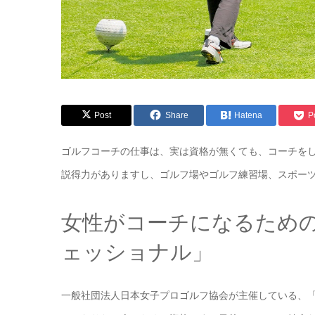
Post
Share
Hatena
P
ゴルフコーチの仕事は、実は資格が無くても、コーチを
説得力がありますし、ゴルフ場やゴルフ練習場、スポー
女性がコーチになるための
ェッショナル」
一般社団法人日本女子プロゴルフ協会が主催している、「