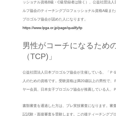
ッショナル資格B級・C級登録者は除く）、公益社団法人
ルフ協会のティーチングプロフェッショナル資格A級また
プロゴルフ協会が認めた人になります。
https://www.lpga.or.jp/page/qualify/tp
男性がコーチになるため
（TCP)」
公益社団法人日本プロゴルフ協会が主催している、「ＰＧ
人のための資格です。受験資格は満20歳以上の男性で、
ヤー会員、日本女子プロゴルフ協会が推薦している人、
書類審査を通過した方は、プレ実技審査になります。審
記試験・面接審査を受験します。この後ティーチングプ