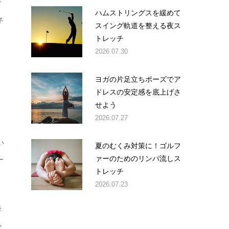
ゴ
ハムストリングスを緩めて
子
スイング軌道を整える夜ス
トレッチ
2026.07.30
ヨガの片足立ちポーズでア
ドレスの安定感を底上げさ
せよう
2026.07.27
い
夏のむくみ対策に！ゴルフ
ァーのためのリンパ流しス
ー
トレッチ
2026.07.23
筆
必