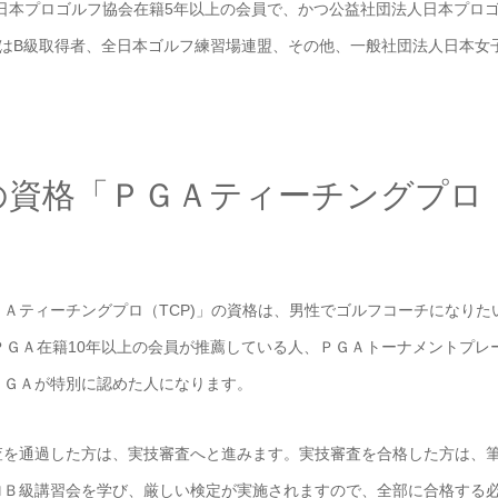
日本プロゴルフ協会在籍5年以上の会員で、かつ公益社団法人日本プロ
はB級取得者、全日本ゴルフ練習場連盟、その他、一般社団法人日本女
の資格「ＰＧＡティーチングプロ
Ａティーチングプロ（TCP)」の資格は、男性でゴルフコーチになりた
ＰＧＡ在籍10年以上の会員が推薦している人、ＰＧＡトーナメントプレ
ＰＧＡが特別に認めた人になります。
査を通過した方は、実技審査へと進みます。実技審査を合格した方は、
ロＢ級講習会を学び、厳しい検定が実施されますので、全部に合格する