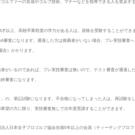
なゴルファーの育成やゴルフ技術、マナーなどを指導できる人を普及す
8才以上、高校卒業程度の学力がある人は、資格を受験することができ
GA審査になります。通過した方は推薦者がいない場合、プレ実技審査へ
の場合）かかります。
薦者がいるのであれば、プレ実技審査は無いので、テスト審査が通過し
最終審査になります。
ト」の、筆記試験になります。不合格になってしまった人は、再試験を
講希望の方に限り、実技審査無しで次年度受講することができます。
団法人日本女子プロゴルフ協会在籍5年以上の会員（ティーチングプロフ