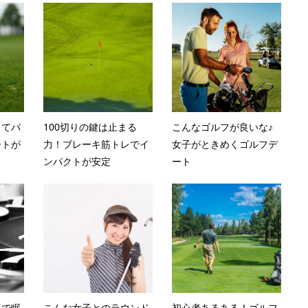
してパ
100切りの鍵は止まる
こんなゴルフが良いな♪
ートが
力！ブレーキ筋トレでイ
女子がときめくゴルフデ
ンパクトが安定
ート
張で眠
こんな女子とのラウンド
初心者あるある！ゴルフ