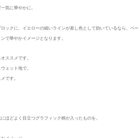
ば一気に華やかに。
ブロックに、イエローの細いラインが差し色として効いているなら、ベ
インで華やかイメージとなります。
もオススメです。
スウェット地で。
スメです。
元にほどよく目立つグラフィック柄が入ったものを。
。