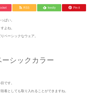
ocket
RSS
feedly
Pin it
いっぱい。
ますよね。
ぱりベーシックなウェア。
。
ベーシックカラー
い目です。
普段着としても取り入れることができますね。