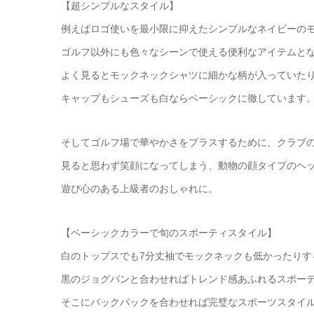
【超シンプルなスタイル】
例えばロゴ使いを最小限に抑えたシンプルなネイビーの
ゴルフ以外にも色々なシーンで使える便利なアイテムと
よく見るとモックネックシャツに細かな柄が入っていた
キャップもシューズも白ならベーシックに徹しています
そしてゴルフ場で華やかさをプラスするために、クラブ
見ると思わず笑顔になってしまう、動物の顔タイプのヘ
遊び心のある上級者のおしゃれに。
【ベーシックカラーで旬のスポーティスタイル】
白のトップスでも7分丈袖でモックネックも低かったりす
黒のジョグパンと合わせればトレンド感あふれるスポー
そこにバックパックを合わせれば完璧なスポーツスタイ