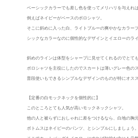
ベーシックカラーでも差し色を使ってメリハリを与えれ
例えばネイビーがベースのポロシャツ。
そこに斜めに入った白、ライトブルーの爽やかなカラー
シックなカラーなのに個性的なデザインとイエローのラ
斜めのラインは体型をシャープに見せてくれるのでとて
ポロシャツを主役にしたのでスカートは薄いグレー色の
普段使いもできるシンプルなデザインのものが特にオス
【定番の白モックネックを個性的に】
このところとても人気が高いモックネックシャツ。
他の人と被らずにおしゃれに差をつけるなら、白地の胸
ボトムスはネイビーのパンツ、とシンプルにしましょう