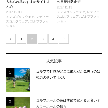
入れられるおすすめサイトま
の日焼け防止術
とめ
2017.11.13
メンズゴルフウェア
,
レディー
2017.12.30
スゴルフウェア
,
ゴルフファッ
メンズゴルフウェア
,
レディー
ション
スゴルフウェア
,
ゴルフファッ
ション
1
2
3
4


人気記事
ゴルフで打球がどこに飛んだか見失うのは
1
視力のせいではない
ゴルフボールの色は季節で変えると良い？
2
カラーボールの数々