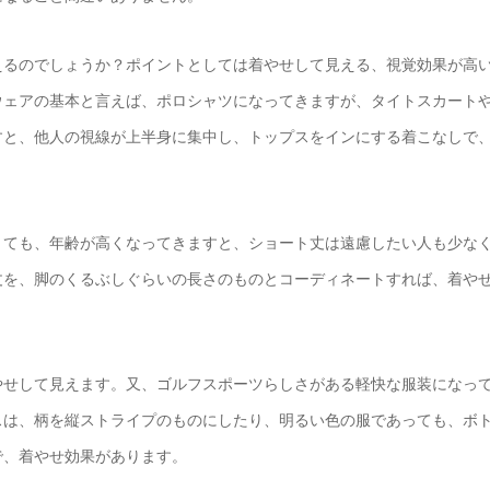
えるのでしょうか？ポイントとしては着やせして見える、視覚効果が高
ウェアの基本と言えば、ポロシャツになってきますが、タイトスカート
すと、他人の視線が上半身に集中し、トップスをインにする着こなしで
。
きても、年齢が高くなってきますと、ショート丈は遠慮したい人も少な
丈を、脚のくるぶしぐらいの長さのものとコーディネートすれば、着や
。
やせして見えます。又、ゴルフスポーツらしさがある軽快な服装になっ
スは、柄を縦ストライプのものにしたり、明るい色の服であっても、ボ
で、着やせ効果があります。