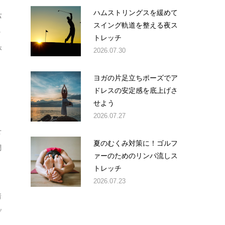
ハムストリングスを緩めて
パ
スイング軌道を整える夜ス
ッ
トレッチ
が
2026.07.30
ヨガの片足立ちポーズでア
ドレスの安定感を底上げさ
せよう
2026.07.27
せ
夏のむくみ対策に！ゴルフ
調
ァーのためのリンパ流しス
トレッチ
2026.07.23
着
プ