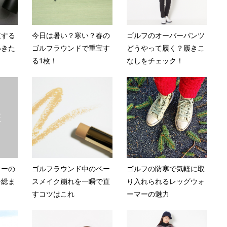
束する
今日は暑い？寒い？春の
ゴルフのオーバーパンツ
いきた
ゴルフラウンドで重宝す
どうやって履く？履きこ
る1枚！
なしをチェック！
ァーの
ゴルフラウンド中のベー
ゴルフの防寒で気軽に取
を総ま
スメイク崩れを一瞬で直
り入れられるレッグウォ
すコツはこれ
ーマーの魅力