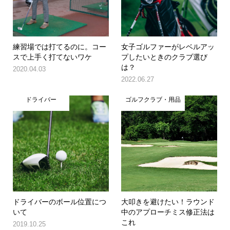
練習場では打てるのに。コー
女子ゴルファーがレベルアッ
スで上手く打てないワケ
プしたいときのクラブ選び
は？
2020.04.03
2022.06.27
ドライバー
ゴルフクラブ・用品
ドライバーのボール位置につ
大叩きを避けたい！ラウンド
いて
中のアプローチミス修正法は
これ
2019.10.25