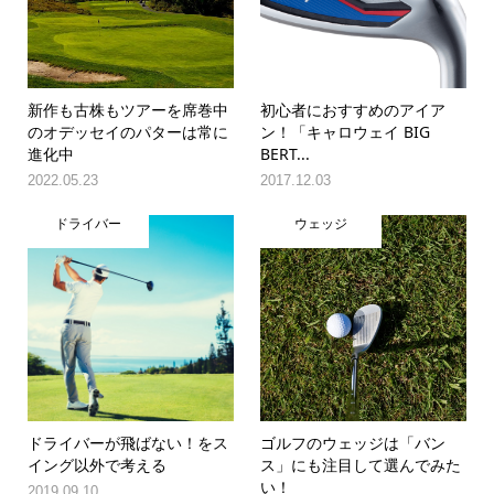
新作も古株もツアーを席巻中
初心者におすすめのアイア
のオデッセイのパターは常に
ン！「キャロウェイ BIG
進化中
BERT...
2022.05.23
2017.12.03
ドライバー
ウェッジ
ドライバーが飛ばない！をス
ゴルフのウェッジは「バン
イング以外で考える
ス」にも注目して選んでみた
い！
2019.09.10