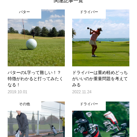
関連記事一覧
パター
ドライバー
パターのL字って難しい！？
ドライバーは重め軽めどっち
特徴がわかると打ってみたく
がいいのか重量問題を考えて
なる！
みる
2019.10.01
2022.11.24
その他
ドライバー