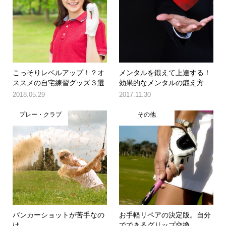
こっそりレベルアップ！？オ
メンタルを鍛えて上達する！
ススメの自宅練習グッズ３選
効果的なメンタルの鍛え方
2018.05.29
2017.11.30
プレー・クラブ
その他
バンカーショットが苦手なの
お手軽リペアの決定版。自分
は
でできるグリップ交換