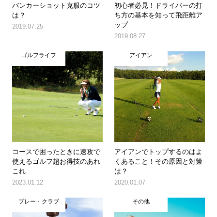
バンカーショット克服のコツ
初心者必見！ドライバーの打
は？
ち方の基本を知って飛距離ア
ップ
2019.07.25
2019.08.27
ゴルフライフ
アイアン
コースで困ったときに速攻で
アイアンでトップするのはよ
使えるゴルフ超お得技のあれ
くあること！その原因と対策
これ
は？
2023.01.12
2020.01.07
プレー・クラブ
その他