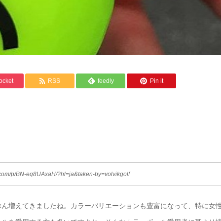
ocket
RSS
feedly
Pin it
？
com/p/BN-eq8UAxaH/?hl=ja&taken-by=volvikgolf
ぶん増えてきましたね。カラーバリエーションも豊富になって、特に女