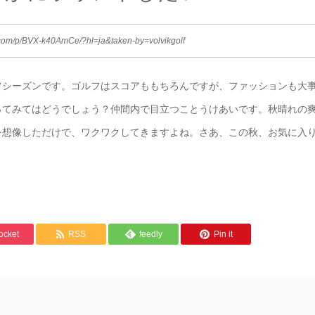
com/p/BVX-k40AmCe/?hl=ja&taken-by=volvikgolf
フシーズンです。ゴルフはスコアももちろんですが、ファッションも大
ってみてはどうでしょう？仲間内で目立つことうけあいです。秋晴れの
を想像しただけで、ワクワクしてきますよね。さあ、この秋、お気に入
ocket
RSS
feedly
Pin it