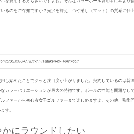
ールを愛用する方も多いですよね。そんなカラーボール愛用者に耳より
ているのをご存知ですか？光沢を抑え、つや消し（マット）の質感に仕
com/p/BSMf8GAhHBI/?hl=ja&taken-by=volvikgolf
使用し始めたことでグッと注目度が上がりました。契約しているのは韓
かなカラーバリエーションが最大の特徴です。ボールの性能も問題なし
ゴルファーから初心者女子ゴルファーまで楽しめますよ。その他、飛衛
います。
やかにラウンドしたい