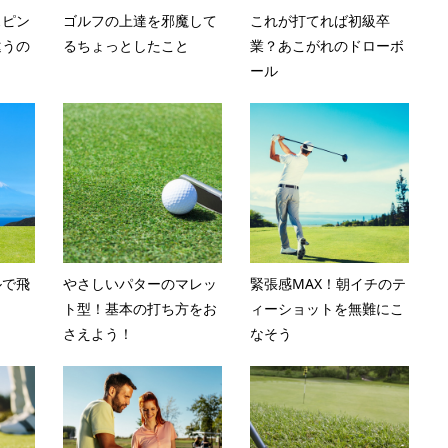
スピン
ゴルフの上達を邪魔して
これが打てれば初級卒
違うの
るちょっとしたこと
業？あこがれのドローボ
ール
ルで飛
やさしいパターのマレッ
緊張感MAX！朝イチのテ
ト型！基本の打ち方をお
ィーショットを無難にこ
さえよう！
なそう