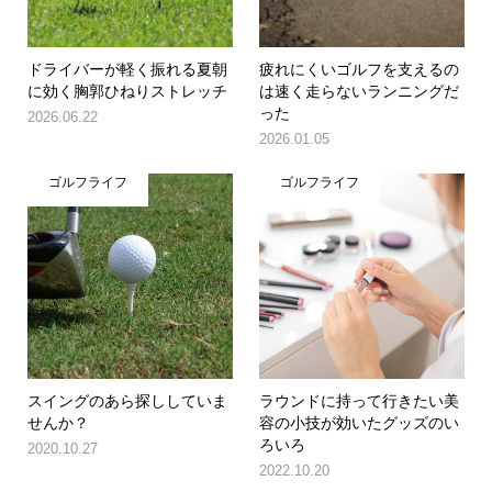
ドライバーが軽く振れる夏朝
疲れにくいゴルフを支えるの
に効く胸郭ひねりストレッチ
は速く走らないランニングだ
った
2026.06.22
2026.01.05
ゴルフライフ
ゴルフライフ
スイングのあら探ししていま
ラウンドに持って行きたい美
せんか？
容の小技が効いたグッズのい
ろいろ
2020.10.27
2022.10.20