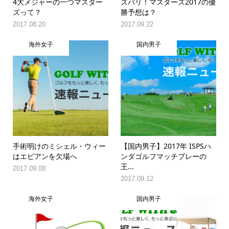
4大メジャーの一つマスター
ズバリ！マスターズ2017の優
ズって？
勝予想は？
2017.08.20
2017.09.22
海外女子
国内男子
手術明けのミシェル・ウィー
【国内男子】2017年 ISPSハ
はエビアンを欠場へ
ンダゴルフマッチプレーの
王...
2017.09.08
2017.09.12
海外女子
国内男子