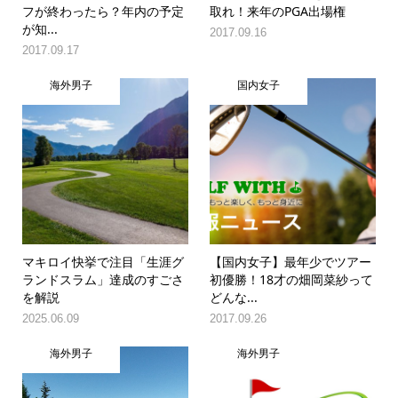
フが終わったら？年内の予定
取れ！来年のPGA出場権
が知...
2017.09.16
2017.09.17
海外男子
国内女子
マキロイ快挙で注目「生涯グ
【国内女子】最年少でツアー
ランドスラム」達成のすごさ
初優勝！18才の畑岡菜紗って
を解説
どんな...
2025.06.09
2017.09.26
海外男子
海外男子