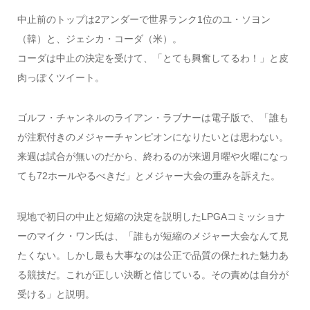
中止前のトップは2アンダーで世界ランク1位のユ・ソヨン
（韓）と、ジェシカ・コーダ（米）。
コーダは中止の決定を受けて、「とても興奮してるわ！」と皮
肉っぽくツイート。
ゴルフ・チャンネルのライアン・ラブナーは電子版で、「誰も
が注釈付きのメジャーチャンピオンになりたいとは思わない。
来週は試合が無いのだから、終わるのが来週月曜や火曜になっ
ても72ホールやるべきだ」とメジャー大会の重みを訴えた。
現地で初日の中止と短縮の決定を説明したLPGAコミッショナ
ーのマイク・ワン氏は、「誰もが短縮のメジャー大会なんて見
たくない。しかし最も大事なのは公正で品質の保たれた魅力あ
る競技だ。これが正しい決断と信じている。その責めは自分が
受ける」と説明。