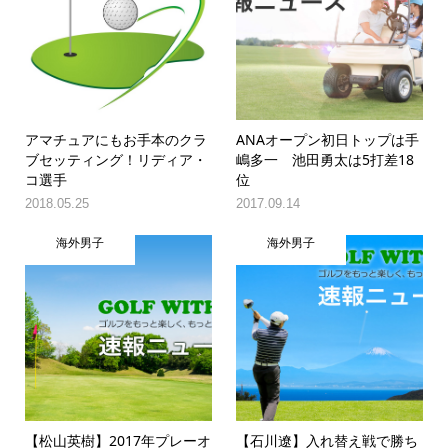
アマチュアにもお手本のクラ
ANAオープン初日トップは手
ブセッティング！リディア・
嶋多一 池田勇太は5打差18
コ選手
位
2018.05.25
2017.09.14
海外男子
海外男子
【松山英樹】2017年プレーオ
【石川遼】入れ替え戦で勝ち