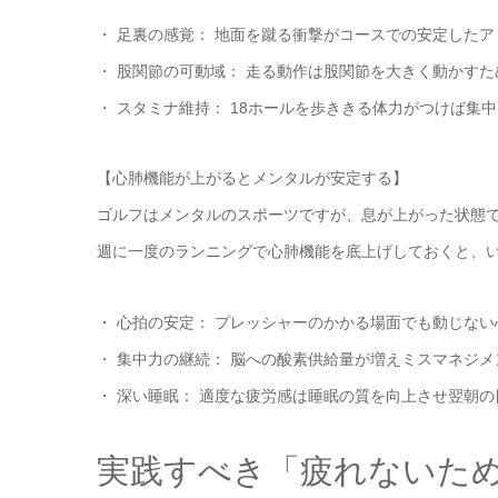
・ 足裏の感覚： 地面を蹴る衝撃がコースでの安定した
・ 股関節の可動域： 走る動作は股関節を大きく動かす
・ スタミナ維持： 18ホールを歩ききる体力がつけば集
【心肺機能が上がるとメンタルが安定する】
ゴルフはメンタルのスポーツですが、息が上がった状態
週に一度のランニングで心肺機能を底上げしておくと、
・ 心拍の安定： プレッシャーのかかる場面でも動じな
・ 集中力の継続： 脳への酸素供給量が増えミスマネジ
・ 深い睡眠： 適度な疲労感は睡眠の質を向上させ翌朝
実践すべき「疲れないた