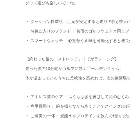
グッズ選びも楽しいですね。
・ クッション性重視：足元が安定すると走りの質が変わ
・ お気に入りのブランド： 普段のゴルフウェアと同じ
・ スマートウォッチ： 心拍数や距離を可動化すると成
【終わった後の「ストレッチ」までがランニング】
走った後の10分間がゴルフに効くゴールデンタイム。
体が温まっているうちに柔軟性を高めれば、次の練習場
・ アキレス腱のケア： ふくらはぎを伸ばして足のむく
・ 肩甲骨周り： 腕を振りながら歩くことでスイングに
・ ご褒美の一杯： 炭酸水やプロテインを飲んで頑張っ