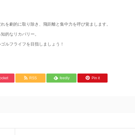
疲れを劇的に取り除き、飛距離と集中力を呼び覚まします。
る知的なリカバリー。
いゴルフライフを目指しましょう！
ocket
RSS
feedly
Pin it