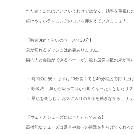
ただ速く走ればいいというわけではなく、効率を重視し
続けやすいランニングのコツを押さえていきましょう。
【時速8kmくらいのペースで20分】
息が切れるダッシュは必要ありません。
隣の人と会話ができるペースが、最も疲労回復効果が高
・ 時間の目安： まずは20分長くても40分程度で切り上
・ 呼吸法： 鼻から吸って口から吐くゆったりとしたリ
・ 景色を楽しむ： お気に入りの音楽を聴きながら、リ
【ウェアとシューズにはこだわってみる】
高機能なシューズは足首や膝への衝撃を和らげてくれる