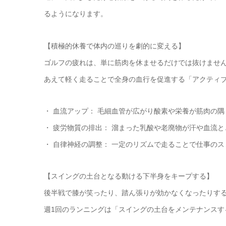
るようになります。
【積極的休養で体内の巡りを劇的に変える】
ゴルフの疲れは、単に筋肉を休ませるだけでは抜けませ
あえて軽く走ることで全身の血行を促進する「アクティ
・ 血流アップ： 毛細血管が広がり酸素や栄養が筋肉の
・ 疲労物質の排出： 溜まった乳酸や老廃物が汗や血流
・ 自律神経の調整： 一定のリズムで走ることで仕事の
【スイングの土台となる動ける下半身をキープする】
後半戦で膝が笑ったり、踏ん張りが効かなくなったりす
週1回のランニングは「スイングの土台をメンテナンスす