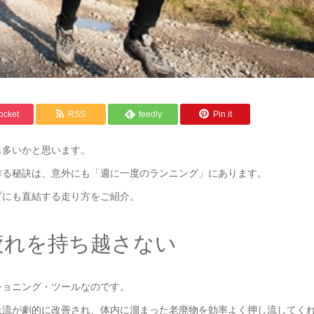
ocket
RSS
feedly
Pin it
も多いかと思います。
作る秘訣は、意外にも「週に一度のランニング」にあります。
プにも直結する走り方をご紹介。
疲れを持ち越さない
ショニング・ツールなのです。
血流が劇的に改善され、体内に溜まった老廃物を効率よく押し流してく