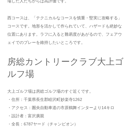
場した人たちからは高評価です。
西コースは、「テクニカルなコースを慎重・堅実に攻略する」
コースです。地形を活かして作られていて、ハザードも絶妙な
位置にあります。ラフに入ると難易度があがるので、フェアウ
ェイでのプレーを維持したいところです。
房総カントリークラブ大上ゴ
ルフ場
大上ゴルフ場は房総ゴルフ場のすぐ近くです。
・住所：千葉県長生郡睦沢町妙楽寺1262
・アクセス：圏央自動車道の市原鶴舞インターより14キロ
・設計者：富沢廣親
・全長：6787ヤード（チャンピオン）