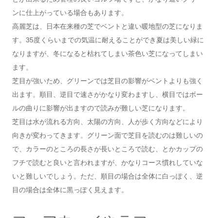
ンに仕上がっている場合もあります。
高麗芝は、日本在来種の芝でベントと違い暖地型の芝になりま
す。35度くらいまでの気温に耐えることができ夏は美しい緑に
なりますが、冬になると枯れてしまい茶色い芝になってしまい
ます。
芝目が強いため、グリーンでは芝目の影響がベントよりも強く
出ます。順目、逆目で速さがかなり変わますし、横目ではボー
ルの曲りに影響が出ますので読みが難しい芝になります。
芝目は水が流れる方向、太陽の方向、人が歩く方向などにより
向きが変わってきます。グリーン面で芝目を読むのは難しいの
で、カラーのところの長さが長いところで読む、とかカップの
フチで読むと良いと言われますが、かなりコース慣れしていな
いと難しいでしょう。ただ、順目の場合は全体に白っぽく、逆
目の場合は全体に黒っぽく見えます。