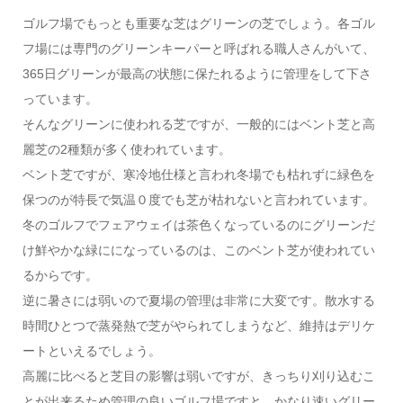
ゴルフ場でもっとも重要な芝はグリーンの芝でしょう。各ゴル
フ場には専門のグリーンキーパーと呼ばれる職人さんがいて、
365日グリーンが最高の状態に保たれるように管理をして下さ
っています。
そんなグリーンに使われる芝ですが、一般的にはベント芝と高
麗芝の2種類が多く使われています。
ベント芝ですが、寒冷地仕様と言われ冬場でも枯れずに緑色を
保つのが特長で気温０度でも芝が枯れないと言われています。
冬のゴルフでフェアウェイは茶色くなっているのにグリーンだ
け鮮やかな緑にになっているのは、このベント芝が使われてい
るからです。
逆に暑さには弱いので夏場の管理は非常に大変です。散水する
時間ひとつで蒸発熱で芝がやられてしまうなど、維持はデリケ
ートといえるでしょう。
高麗に比べると芝目の影響は弱いですが、きっちり刈り込むこ
とが出来るため管理の良いゴルフ場ですと、かなり速いグリー