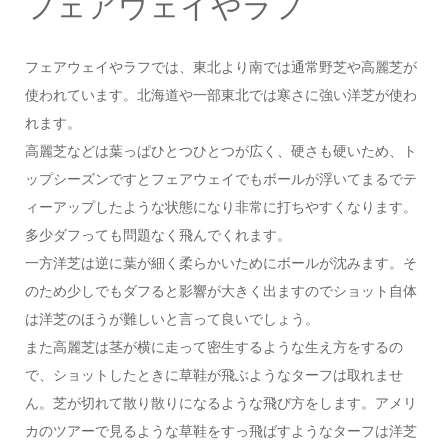
フェアウェイやラフ
フェアウェイやラフでは、東北より南では通常野芝や高麗芝が
使われています。北海道や一部東北では寒さに強い洋芝が使わ
れます。
高麗芝などは葉っぱひとつひとつが広く、硬さも硬いため、ト
ップシーズンですとフェアウェイでもボールが浮いてまるでテ
ィーアップしたような状態になり非常に打ちやすくなります。
多少ダフっても問題なく飛んでくれます。
一方洋芝は逆に葉が細く柔らかいためにボールが沈みます。そ
のため少しでもダフると影響が大きく出ますのでショット自体
は洋芝のほうが難しいと言って良いでしょう。
また高麗芝は茎が横に走って密生するような生え方をするの
で、ショットしたときに草鞋が飛ぶようなターフは取れませ
ん。芝が切れて散り散りになるような飛び方をします。アメリ
カのツアーで見るような草鞋をすっ飛ばすようなターフは洋芝