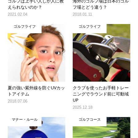
ゴルフは上手い人しか人に教
海外のゴルフ場は日本のゴル
えられないのか？
フ場とどう違う？
2021.02.04
2018.01.11
ゴルフライフ
ゴルフライフ
夏の強い紫外線を防ぐUVカッ
クラブを使ったお手軽トレー
トアイテム
ニングでラウンド前に可動域
UP
2018.07.06
2025.12.18
マナー・ルール
ゴルフコース