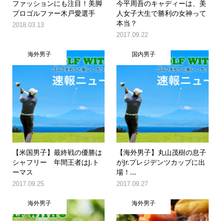
ファッションにも注目！美脚
今平周吾のキャディーは、美
プロゴルファー木戸愛選手
人女子大生で勝利の女神って
本当？
2018.03.13
2017.09.22
海外男子
国内男子
【米国男子】最終戦の優勝は
【海外男子】丸山茂樹の息子
シャフリー 年間王者はJ.ト
がJr.プレジデンツカップに出
ーマス
場！...
2017.09.25
2017.09.27
海外男子
海外男子