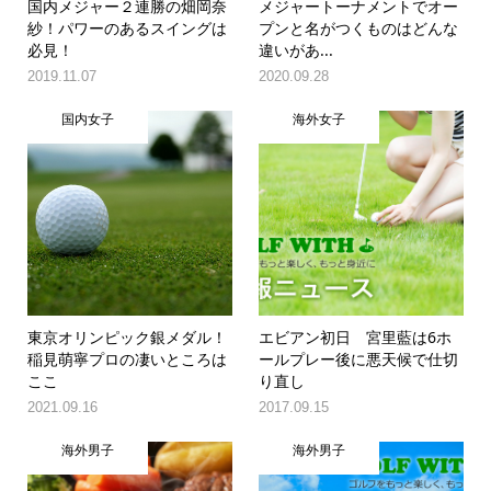
国内メジャー２連勝の畑岡奈
メジャートーナメントでオー
紗！パワーのあるスイングは
プンと名がつくものはどんな
必見！
違いがあ...
2019.11.07
2020.09.28
国内女子
海外女子
東京オリンピック銀メダル！
エビアン初日 宮里藍は6ホ
稲見萌寧プロの凄いところは
ールプレー後に悪天候で仕切
ここ
り直し
2021.09.16
2017.09.15
海外男子
海外男子