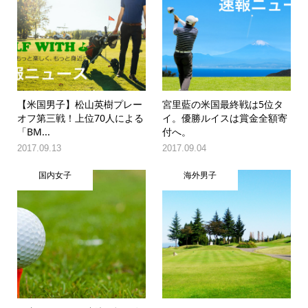
【米国男子】松山英樹プレー
宮里藍の米国最終戦は5位タ
オフ第三戦！上位70人による
イ。優勝ルイスは賞金全額寄
「BM...
付へ。
2017.09.13
2017.09.04
国内女子
海外男子