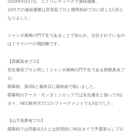
2020年8月27日、ニトリレディースで連続優勝。
10代での連続優勝は宮里藍プロと畑岡奈紗プロに続く3人目と
なりました。
ジャンボ尾崎の門下生であることで知られ、注目されているの
はドライバーの飛距離です。
【西郷真央プロ】
笹生優花プロと同じくジャンボ尾崎の門下生である西郷真央プ
ロ。
開幕戦、第2戦と最終日に最終組で戦いました。
開幕戦のアース・モンダミンカップでは笹生優生と揃って5位
タイ、NEC軽井沢72ゴルフトーナメントでも5位でした。
【山下美夢有プロ】
開幕戦では同級生2人とは対照的に96位タイで予選落ちしプロ