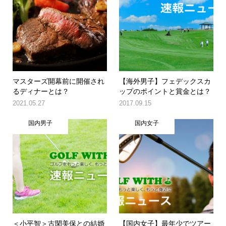
マスターズ開幕前に開催され
【海外男子】フェデックスカ
るディナーとは？
ップのポイントと賞金とは？
2021.05.27
2017.09.15
国内男子
国内女子
＜小平智＞古閑美保との結婚
【国内女子】最年少でツアー