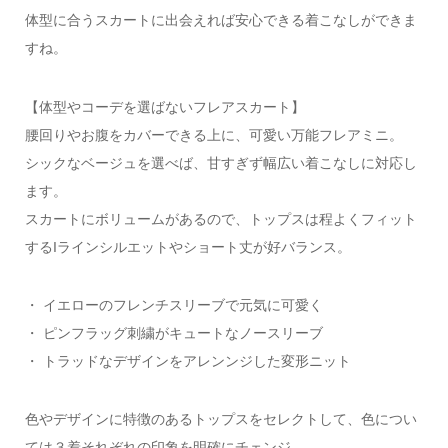
体型に合うスカートに出会えれば安心できる着こなしができま
すね。
【体型やコーデを選ばないフレアスカート】
腰回りやお腹をカバーできる上に、可愛い万能フレアミニ。
シックなベージュを選べば、甘すぎず幅広い着こなしに対応し
ます。
スカートにボリュームがあるので、トップスは程よくフィット
するIラインシルエットやショート丈が好バランス。
・ イエローのフレンチスリーブで元気に可愛く
・ ピンフラッグ刺繍がキュートなノースリーブ
・ トラッドなデザインをアレンンジした変形ニット
色やデザインに特徴のあるトップスをセレクトして、色につい
ては３着それぞれの印象を明確にチェンジ。