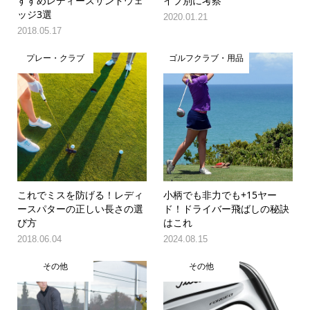
すすめレディースサンドウェ
イプ別に考察
ッジ3選
2020.01.21
2018.05.17
プレー・クラブ
ゴルフクラブ・用品
これでミスを防げる！レディ
小柄でも非力でも+15ヤー
ースパターの正しい長さの選
ド！ドライバー飛ばしの秘訣
び方
はこれ
2018.06.04
2024.08.15
その他
その他