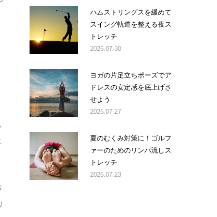
ハムストリングスを緩めて
スイング軌道を整える夜ス
トレッチ
2026.07.30
ヨガの片足立ちポーズでア
ドレスの安定感を底上げさ
せよう
2026.07.27
ち
夏のむくみ対策に！ゴルフ
に
ァーのためのリンパ流しス
トレッチ
2026.07.23
パ
り