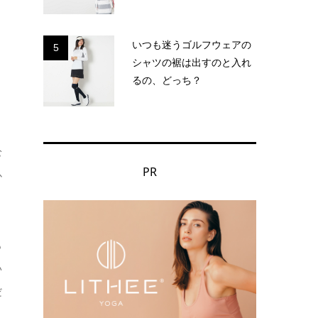
いつも迷うゴルフウェアの
5
シャツの裾は出すのと入れ
るの、どっち？
む
PR
か
も
い
だ