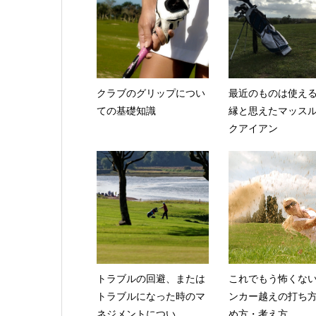
クラブのグリップについ
最近のものは使え
ての基礎知識
縁と思えたマッス
クアイアン
トラブルの回避、または
これでもう怖くな
トラブルになった時のマ
ンカー越えの打ち
ネジメントについ...
め方・考え方