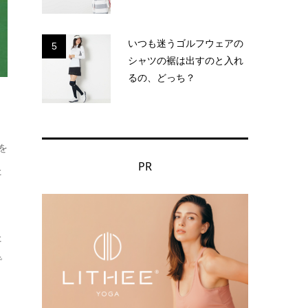
いつも迷うゴルフウェアの
5
シャツの裾は出すのと入れ
るの、どっち？
を
PR
た
た
で