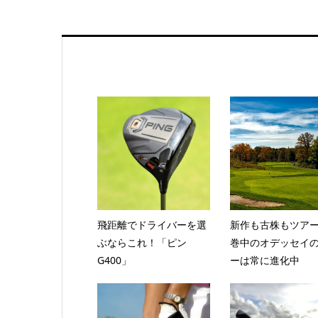
飛距離でドライバーを選
新作も古株もツア
ぶならこれ！「ピン
巻中のオデッセイ
G400」
ーは常に進化中