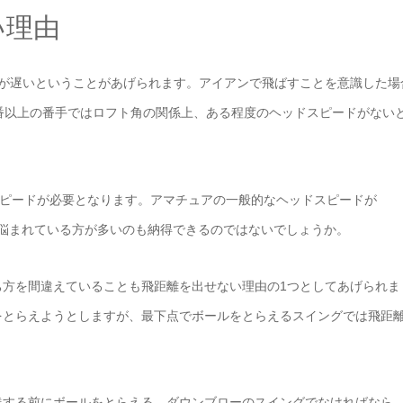
い理由
ドが遅いということがあげられます。アイアンで飛ばすことを意識した場
番以上の番手ではロフト角の関係上、ある程度のヘッドスピードがない
ッドスピードが必要となります。アマチュアの一般的なヘッドスピードが
いと悩まれている方が多いのも納得できるのではないでしょうか。
ち方を間違えていることも飛距離を出せない理由の1つとしてあげられま
をとらえようとしますが、最下点でボールをとらえるスイングでは飛距
達する前にボールをとらえる、ダウンブローのスイングでなければなら