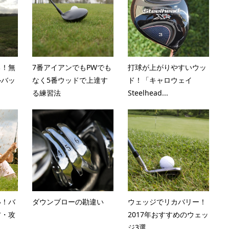
る！無
7番アイアンでもPWでも
打球が上がりやすいウッ
ルバッ
なく5番ウッドで上達す
ド！「キャロウェイ
る練習法
Steelhead...
い！バ
ダウンブローの勘違い
ウェッジでリカバリー！
方・攻
2017年おすすめのウェッ
ジ3選