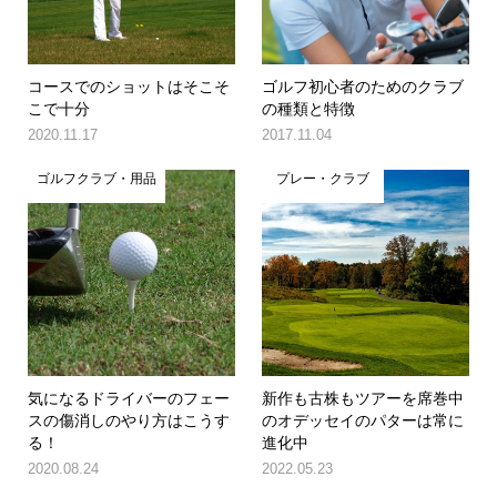
コースでのショットはそこそ
ゴルフ初心者のためのクラブ
こで十分
の種類と特徴
2020.11.17
2017.11.04
ゴルフクラブ・用品
プレー・クラブ
気になるドライバーのフェー
新作も古株もツアーを席巻中
スの傷消しのやり方はこうす
のオデッセイのパターは常に
る！
進化中
2020.08.24
2022.05.23