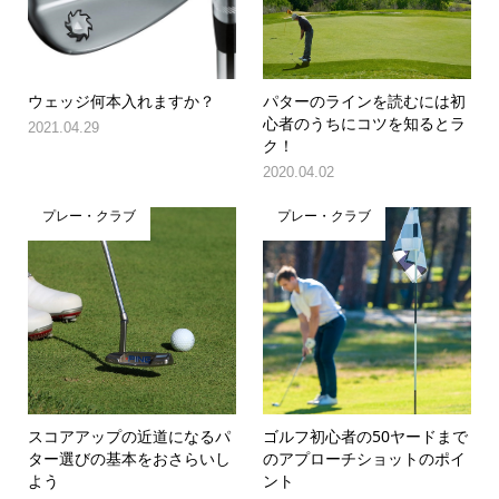
ウェッジ何本入れますか？
パターのラインを読むには初
心者のうちにコツを知るとラ
2021.04.29
ク！
2020.04.02
プレー・クラブ
プレー・クラブ
スコアアップの近道になるパ
ゴルフ初心者の50ヤードまで
ター選びの基本をおさらいし
のアプローチショットのポイ
よう
ント