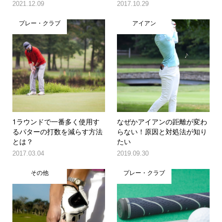
2021.12.09
2017.10.29
プレー・クラブ
アイアン
1ラウンドで一番多く使用す
なぜかアイアンの距離が変わ
るパターの打数を減らす方法
らない！原因と対処法が知り
とは？
たい
2017.03.04
2019.09.30
その他
プレー・クラブ