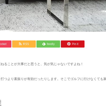
ocket
RSS
feedly
Pin it
重ねることが大事だと思うと、気が気じゃないですよね！
を打つより素振りが有効だったりします。そこでゴルフに行けなくても
達