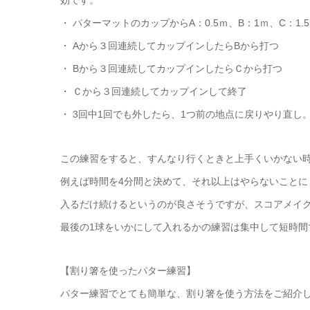
効です。
・ パターマットのカップからA：0.5ｍ、B：1ｍ、C：1.
・ Aから３回連続してカップインしたらBから打つ
・ Bから３回連続してカップインしたらＣから打つ
・ Ｃから３回連続してカップインして終了
・ 3回中1回でも外したら、1つ前の地点に戻りやり直し
この練習をすると、すんなり行くときと上手くいかない
例えば時間を4分間と決めて、それ以上はやらないことに
入るだけ続けるというのが良さそうですが、スコアメイ
最後の1球をいかにして入れるかの練習は集中して短時間
【割り箸を使ったパター練習】
パター練習でとても簡単な、割り箸を使う方法をご紹介